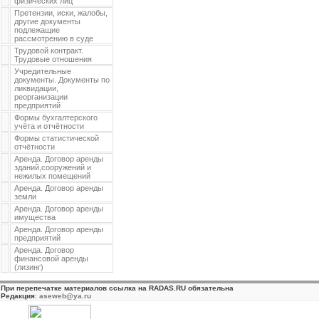
физических лиц
Претензии, иски, жалобы,
другие документы
подлежащие
рассмотрению в суде
Трудовой контракт.
Трудовые отношения
Учредительные
документы. Документы по
ликвидации,
реорганизации
предприятий
Формы бухгалтерского
учёта и отчётности
Формы статистической
отчётности
Аренда. Договор аренды
зданий,сооружений и
нежилых помещений
Аренда. Договор аренды
земли
Аренда. Договор аренды
имущества
Аренда. Договор аренды
предприятий
Аренда. Договор
финансовой аренды
(лизинг)
При перепечатке материалов ссылка на RADAS.RU обязательна
Редакция
:
aseweb@ya.ru