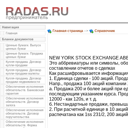
Навигация
Главная страница
-->
Справочник
Главная
Бланки документов
Ценные бумаги. Выпуск
ценных бумаг
Ценные бумаги. Продажа
ценных бумаг
NEW YORK STOCK EXCHANGE ABB
Купля-продажа. Договор
Это аббревиатуры или символы, обо
купли-продажи
составлении отчетов о сделках
Купля-продажа. Договор
Как расшифровывается информация,
купли-продажи валюты
1. Единица сделки - 100 акций. Про
Купля-продажа. Договор
продажи недвижимости
Напр., продажа 100 акций компании 
Обеспечение исполнения
а. Продажа 200 и более акций при ед
обязательств. Банковская
последующим указанием курса. Прода
гарантия
Обеспечение исполнения
12000 - как 120s, и т. д.
обязательств. Договор
б. Нестандартные продажи, превыш
залога
2. При расчетной единице в 10 акци
Обеспечение исполнения
обязательств. Договор
распечатана как 1ss 231/2, 200 акций -
поручительства
Обеспечение исполнения
обязательств. Форма