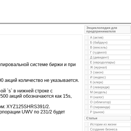
Энциклопедия для
предпринимателя
А (актив)
Б (байдаун)
В (вексель)
Г (гудвилл)
Д (дивидент)
Е (евродоллары)
опировальной системе биржи и при
Ж (журнал)
З (закон)
И (индекс)
00 акций количество не указывается.
К (клерк)
Л (левередж)
ой `s` в нижней строке с
М (модель)
500 акций обозначаются как 15s,
Н (налог)
О (облигатор)
зом: XYZ125SHRS391/2.
П (пирамида)
орпорации UWV по 231/2 будет
Р (рынок)
Статьи
Истории из жизни
Создание бизнеса