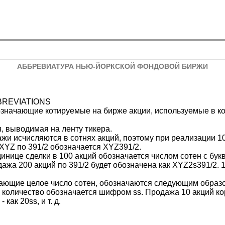
АББРЕВИАТУРА НЬЮ-ЙОРКСКОЙ ФОНДОВОЙ БИРЖИ
REVIATIONS
значающие котируемые на бирже акции, используемые в к
 выводимая на ленту тикера.
дажи исчисляются в сотнях акций, поэтому при реализации 1
XYZ по 391/2 обозначается XYZ391/2.
инице сделки в 100 акций обозначается числом сотен с букв
жа 200 акций по 391/2 будет обозначена как XYZ2s391/2. 1
ающие целое число сотен, обозначаются следующим обра
й количество обозначается шифром ss. Продажа 10 акций к
 как 20ss, и т. д.