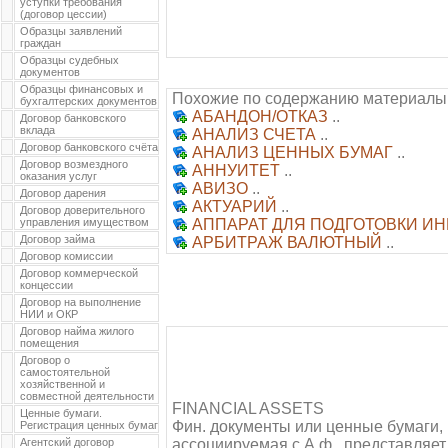
уступки требования
(договор цессии)
Образцы заявлений
граждан
Образцы судебных
документов
Образцы финансовых и
Похожие по содержанию материалы
бухгалтерских документов
АБАНДОН/ОТКАЗ
..
Договор банковского
вклада
АНАЛИЗ СЧЕТА
..
Договор банковского счёта
АНАЛИЗ ЦЕННЫХ БУМАГ
..
Договор возмездного
АННУИТЕТ
..
оказания услуг
АВИЗО
..
Договор дарения
АКТУАРИЙ
..
Договор доверительного
управления имуществом
АППАРАТ ДЛЯ ПОДГОТОВКИ И
Договор займа
АРБИТРАЖ ВАЛЮТНЫЙ
..
Договор комиссии
Договор коммерческой
концессии
Договор на выполнение
НИИ и ОКР
Договор найма жилого
помещения
Договор о
самостоятельной
хозяйственной и
совместной деятельности
FINANCIAL ASSETS
Ценные бумаги.
Фин. документы или ценные бумаги,
Регистрация ценных бумаг
Агентский договор
ассоциируемая с А.ф., представляет