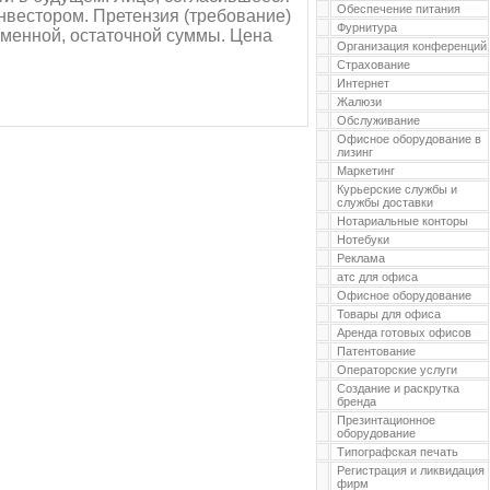
Обеспечение питания
инвестором. Претензия (требование)
Фурнитура
менной, остаточной суммы. Цена
Организация конференций
Страхование
Интернет
Жалюзи
Обслуживание
Офисное оборудование в
лизинг
Маркетинг
Курьерские службы и
службы доставки
Нотариальные конторы
Нотебуки
Реклама
атс для офиса
Офисное оборудование
Товары для офиса
Аренда готовых офисов
Патентование
Операторские услуги
Создание и раскрутка
бренда
Презинтационное
оборудование
Типографская печать
Регистрация и ликвидация
фирм