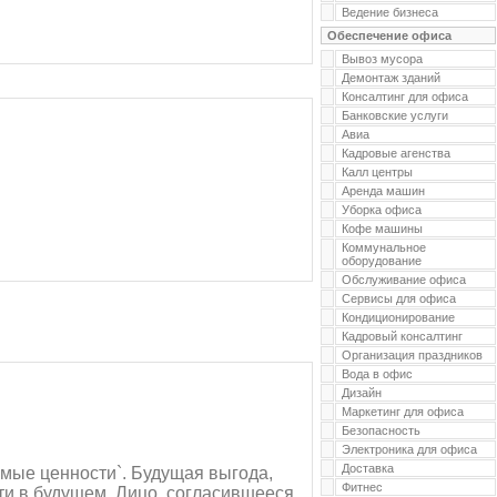
Ведение бизнеса
Обеспечение офиса
Вывоз мусора
Демонтаж зданий
Консалтинг для офиса
Банковские услуги
Авиа
Кадровые агенства
Калл центры
Аренда машин
Уборка офиса
Кофе машины
Коммунальное
оборудование
Обслуживание офиса
Сервисы для офиса
Кондиционирование
Кадровый консалтинг
Организация праздников
Вода в офис
Дизайн
Маркетинг для офиса
Безопасность
Электроника для офиса
Доставка
мые ценности`. Будущая выгода,
Фитнес
ти в будущем. Лицо, согласившееся