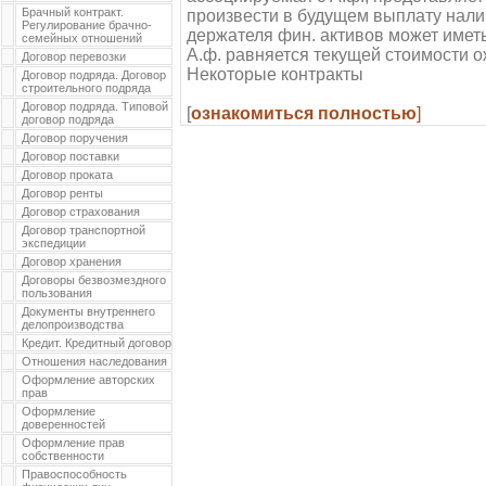
Брачный контракт.
произвести в будущем выплату налич
Регулирование брачно-
держателя фин. активов может име
семейных отношений
А.ф. равняется текущей стоимости 
Договор перевозки
Некоторые контракты
Договор подряда. Договор
строительного подряда
Договор подряда. Типовой
[
ознакомиться полностью
]
договор подряда
Договор поручения
Договор поставки
Договор проката
Договор ренты
Договор страхования
Договор транспортной
экспедиции
Договор хранения
Договоры безвозмездного
пользования
Документы внутреннего
делопроизводства
Кредит. Кредитный договор
Отношения наследования
Оформление авторских
прав
Оформление
доверенностей
Оформление прав
собственности
Правоспособность