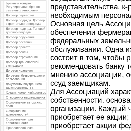
Брачный контракт.
представительства, к
Регулирование брачно-
семейных отношений
необходимым персона
Договор перевозки
Договор подряда. Договор
Основная цель Ассоци
строительного подряда
Договор подряда. Типовой
обеспечении фермерам
договор подряда
Договор поручения
федеральных земельны
Договор поставки
обслуживании. Одна и
Договор проката
Договор ренты
состоит в том, чтобы 
Договор страхования
Договор транспортной
рекомендовать банку то
экспедиции
Договор хранения
мнению ассоциации, о
Договоры безвозмездного
пользования
ссуд заемщикам.
Документы внутреннего
делопроизводства
Для Ассоциаций харак
Кредит. Кредитный договор
Отношения наследования
собственности, основа
Оформление авторских
прав
организации. Каждый 
Оформление
доверенностей
приобретает ее акции;
Оформление прав
собственности
приобретает акции фед
Правоспособность