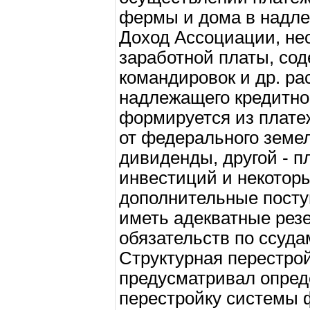
фермы и дома в надл
Доход Ассоциации, н
заработной платы, со
командировок и др. ра
надлежащего кредитно
формируется из плате
от федерального земел
дивиденды, другой - п
инвестиций и некотор
дополнительные посту
иметь адекватные рез
обязательств по ссуда
Структурная перестройка
предусматривал опре
перестройку системы 