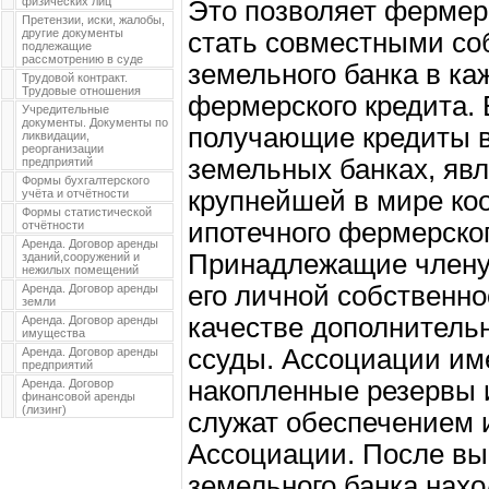
физических лиц
Это позволяет фермер
Претензии, иски, жалобы,
другие документы
стать совместными со
подлежащие
рассмотрению в суде
земельного банка в ка
Трудовой контракт.
Трудовые отношения
фермерского кредита.
Учредительные
документы. Документы по
получающие кредиты 
ликвидации,
реорганизации
земельных банках, яв
предприятий
Формы бухгалтерского
крупнейшей в мире ко
учёта и отчётности
Формы статистической
ипотечного фермерског
отчётности
Аренда. Договор аренды
Принадлежащие члену
зданий,сооружений и
нежилых помещений
его личной собственно
Аренда. Договор аренды
земли
качестве дополнитель
Аренда. Договор аренды
имущества
ссуды. Ассоциации им
Аренда. Договор аренды
предприятий
накопленные резервы 
Аренда. Договор
финансовой аренды
(лизинг)
служат обеспечением 
Ассоциации. После вы
земельного банка нахо