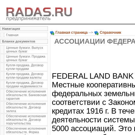
Навигация
Главная страница
-->
Справочник
Главная
АССОЦИАЦИИ ФЕДЕР
Бланки документов
Ценные бумаги. Выпуск
ценных бумаг
Ценные бумаги. Продажа
ценных бумаг
Купля-продажа. Договор
купли-продажи
FEDERAL LAND BANK
Купля-продажа. Договор
купли-продажи валюты
Местные кооперативн
Купля-продажа. Договор
продажи недвижимости
федеральных земельны
Обеспечение исполнения
обязательств. Банковская
гарантия
соответствии с Закон
Обеспечение исполнения
обязательств. Договор
кредитах 1916 г. В теч
залога
Обеспечение исполнения
деятельности системы
обязательств. Договор
поручительства
5000 ассоциаций. Это п
Обеспечение исполнения
обязательств. Форма