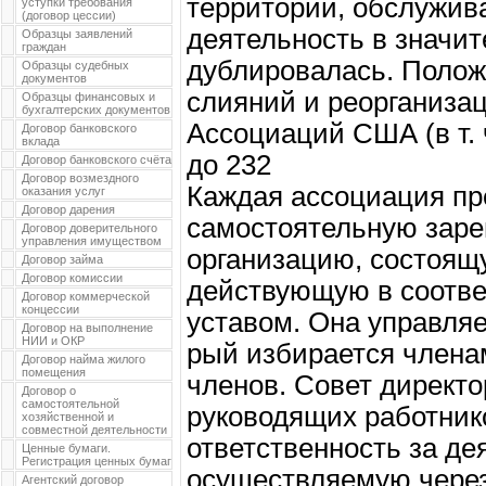
территории, обслужив
уступки требования
(договор цессии)
деятельность в значит
Образцы заявлений
граждан
дублировалась. Полож
Образцы судебных
документов
слияний и реорганизац
Образцы финансовых и
бухгалтерских документов
Ассоциаций США (в т. 
Договор банковского
вклада
до 232
Договор банковского счёта
Договор возмездного
Каждая ассоциация пр
оказания услуг
Договор дарения
самостоятельную заре
Договор доверительного
управления имуществом
организацию, состоящ
Договор займа
Договор комиссии
действующую в соотве
Договор коммерческой
концессии
уставом. Она управляе
Договор на выполнение
НИИ и ОКР
рый избирается члена
Договор найма жилого
помещения
членов. Совет директо
Договор о
самостоятельной
руководящих работнико
хозяйственной и
совместной деятельности
ответственность за де
Ценные бумаги.
Регистрация ценных бумаг
осуществляемую через
Агентский договор