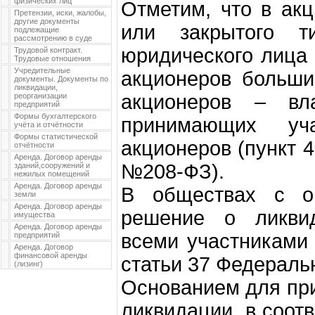
физических лиц
Отметим, что в ак
Претензии, иски, жалобы,
другие документы
или закрытого т
подлежащие
рассмотрению в суде
юридического лица
Трудовой контракт.
Трудовые отношения
Учредительные
акционеров больши
документы. Документы по
ликвидации,
акционеров – вл
реорганизации
предприятий
Формы бухгалтерского
принимающих у
учёта и отчётности
Формы статистической
акционеров (пункт 
отчётности
Аренда. Договор аренды
№208-ФЗ).
зданий,сооружений и
нежилых помещений
Аренда. Договор аренды
В обществах с ог
земли
Аренда. Договор аренды
решение о ликви
имущества
Аренда. Договор аренды
всеми участниками 
предприятий
Аренда. Договор
финансовой аренды
статьи 37 Федераль
(лизинг)
Основанием для пр
ликвидации, в соот