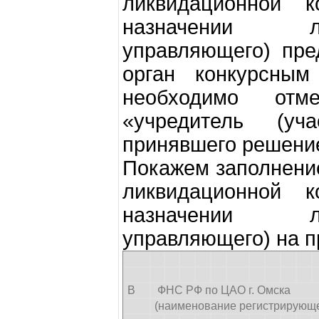
ликвидационной к
назначении ли
управляющего) пре
орган конкурсны
необходимо от
«учредитель (уч
принявшего решение
Покажем заполнени
ликвидационной к
назначении ли
управляющего) на п
В
ФНС РФ по ЦАО г. Омска
(наименование регистрирующе