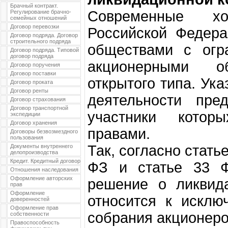
Брачный контракт.
Современные х
Регулирование брачно-
семейных отношений
Договор перевозки
Российской Федера
Договор подряда. Договор
строительного подряда
обществами с огра
Договор подряда. Типовой
договор подряда
акционерными о
Договор поручения
Договор поставки
открытого типа. Ук
Договор проката
Договор ренты
деятельности пред
Договор страхования
Договор транспортной
участники котор
экспедиции
Договор хранения
правами.
Договоры безвозмездного
пользования
Так, согласно стат
Документы внутреннего
делопроизводства
Кредит. Кредитный договор
ФЗ и статье 33 
Отношения наследования
Оформление авторских
решение о ликвида
прав
Оформление
относится к исклю
доверенностей
Оформление прав
собрания акционеро
собственности
Правоспособность