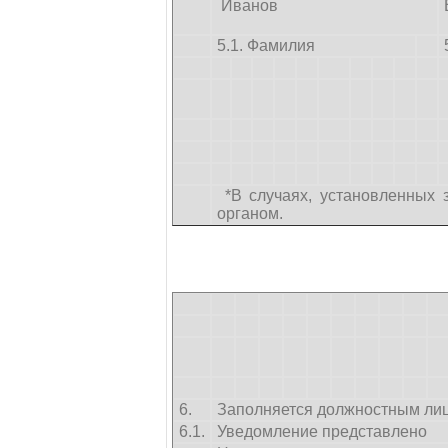
Иванов
5.1. Фамилия
*В случаях, установленных 
органом.
6.
Заполняется должностным ли
6.1.
Уведомление представлено