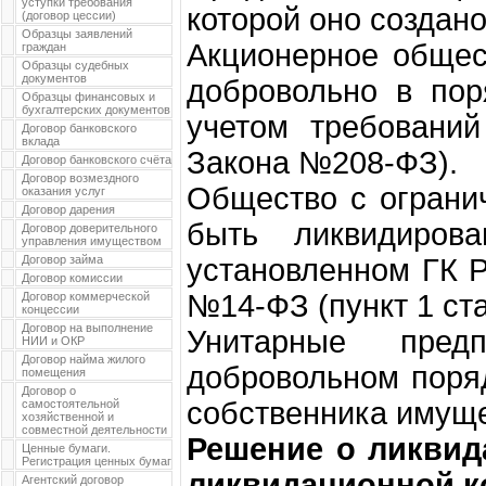
уступки требования
которой оно создано
(договор цессии)
Образцы заявлений
Акционерное общес
граждан
Образцы судебных
документов
добровольно в пор
Образцы финансовых и
бухгалтерских документов
учетом требовани
Договор банковского
вклада
Закона №208-ФЗ).
Договор банковского счёта
Договор возмездного
Общество с ограни
оказания услуг
Договор дарения
быть ликвидиров
Договор доверительного
управления имуществом
Договор займа
установленном ГК Р
Договор комиссии
№14-ФЗ (пункт 1 ст
Договор коммерческой
концессии
Договор на выполнение
Унитарные пре
НИИ и ОКР
Договор найма жилого
добровольном поря
помещения
Договор о
собственника имуще
самостоятельной
хозяйственной и
совместной деятельности
Решение о ликвид
Ценные бумаги.
Регистрация ценных бумаг
ликвидационной к
Агентский договор