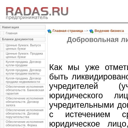
Навигация
Главная страница
-->
Ведение бизнеса
Главная
Добровольная л
Бланки документов
Ценные бумаги. Выпуск
ценных бумаг
Ценные бумаги. Продажа
ценных бумаг
Купля-продажа. Договор
Как мы уже отмет
купли-продажи
Купля-продажа. Договор
купли-продажи валюты
быть ликвидирован
Купля-продажа. Договор
продажи недвижимости
учредителей (
Обеспечение исполнения
обязательств. Банковская
юридического ли
гарантия
Обеспечение исполнения
обязательств. Договор
учредительными док
залога
Обеспечение исполнения
с истечением с
обязательств. Договор
поручительства
юридическое лицо
Обеспечение исполнения
обязательств. Форма