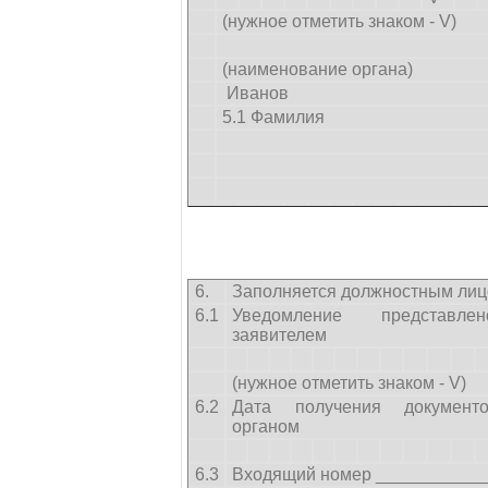
(нужное отметить знаком - V)
(наименование органа)
Иванов
5.1 Фамилия
6.
Заполняется должностным лиц
6.1
Уведомление представле
заявителем
(нужное отметить знаком - V)
6.2
Дата получения документ
органом
6.3
Входящий номер ___________